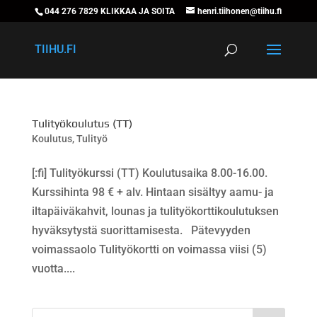
044 276 7829 KLIKKAA JA SOITA
henri.tiihonen@tiihu.fi
TIIHU.FI
Tulityökoulutus (TT)
Koulutus
,
Tulityö
[:fi] Tulityökurssi (TT) Koulutusaika 8.00-16.00.
Kurssihinta 98 € + alv. Hintaan sisältyy aamu- ja
iltapäiväkahvit, lounas ja tulityökorttikoulutuksen
hyväksytystä suorittamisesta. Pätevyyden
voimassaolo Tulityökortti on voimassa viisi (5)
vuotta....