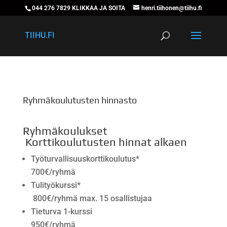
044 276 7829 KLIKKAA JA SOITA
henri.tiihonen@tiihu.fi
TIIHU.FI
Ryhmäkoulutusten hinnasto
Ryhmäkoulukset
Korttikoulutusten hinnat alkaen
Työturvallisuuskorttikoulutus*
700€/ryhmä
Tulityökurssi*
800€/ryhmä max. 15 osallistujaa
Tieturva 1-kurssi
950€/ryhmä