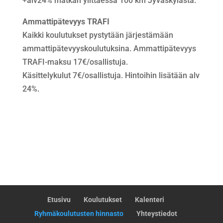
+alv24% matkan ylittäessä 100 km Jyväskylästä.
Ammattipätevyys TRAFI
Kaikki koulutukset pystytään järjestämään
ammattipätevyyskoulutuksina. Ammattipätevyys
TRAFI-maksu 17€/osallistuja.
Käsittelykulut 7€/osallistuja. Hintoihin lisätään alv
24%.
Etusivu
Koulutukset
Kalenteri
Ryhmäkoulutusten hinnasto
Yhteystiedot