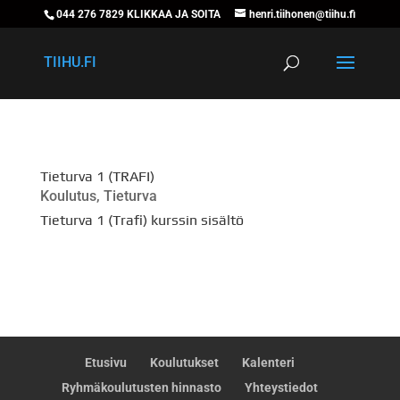
044 276 7829 KLIKKAA JA SOITA
henri.tiihonen@tiihu.fi
TIIHU.FI
Tieturva 1 (TRAFI)
Koulutus
,
Tieturva
Tieturva 1 (Trafi) kurssin sisältö
Etusivu
Koulutukset
Kalenteri
Ryhmäkoulutusten hinnasto
Yhteystiedot