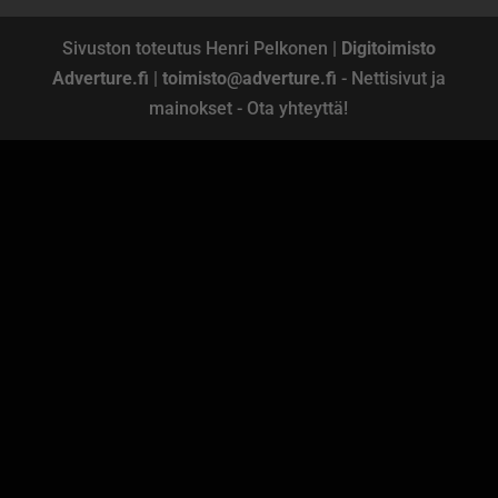
Sivuston toteutus Henri Pelkonen |
Digitoimisto
Adverture.fi
|
toimisto@adverture.fi
- Nettisivut ja
mainokset - Ota yhteyttä!