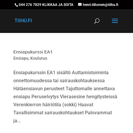
044 276 7829 KLIKKAA JA SOITA
henri.tiihonen@tiihu.fi
TIIHU.FI
Ensiapukurssi EA1
Ensiapu
,
Koulutus
Ensiapukurssin EA1 sisältö Auttamistoiminta
onnettomuudessa tai sairauskohtauksessa
Hätäensiavun perusteet Tajuttomalle annettava
ensiapu Peruselvytys Vierasesine hengitysteissä
Verenkierron häiriötila (sokki) Haavat
Tavallisimmat sairauskohtaukset Palovammat
ja...